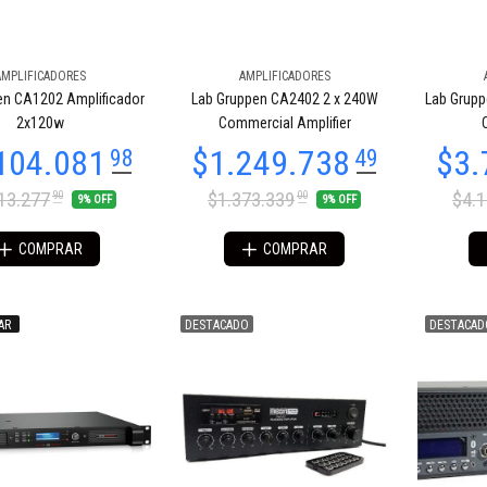
AMPLIFICADORES
AMPLIFICADORES
en CA1202 Amplificador
Lab Gruppen CA2402 2 x 240W
Lab Grupp
2x120w
Commercial Amplifier
13.277
$1.373.339
$4.
90
00
9% OFF
9% OFF
COMPRAR
COMPRAR
AR
DESTACADO
DESTACAD