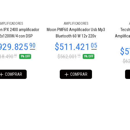
AMPLIFICADORES
AMPLIFICADORES
n IPX 2400 amplificador
Moon PMF60 Amplificador Usb Mp3
Tecs
l 2x1200W/4 con DSP
Bluetooth 60 W 12v 220v
Amplific
18.490
$562.001
00
15
9% OFF
9% OFF
$62
COMPRAR
COMPRAR