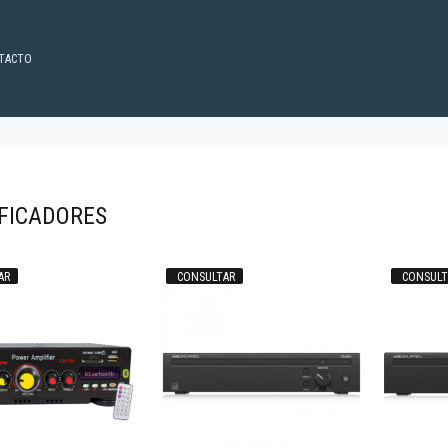
TACTO
FICADORES
AR
CONSULTAR
CONSULT
58.424
$1.016.688
47
67