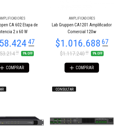
AMPLIFICADORES
AMPLIFICADORES
ppen CA 602 Etapa de
Lab Gruppen CA1201 Amplificador
tencia 2 x 60 W
Comercial 120w
053.214
$1.117.240
70
30
9% OFF
9% OFF
COMPRAR
COMPRAR
AR
CONSULTAR