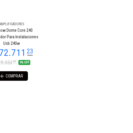
AMPLIFICADORES
how Dome Core 240
ador Para Instalaciones
Usb 240w
9.353
00
9% OFF
COMPRAR