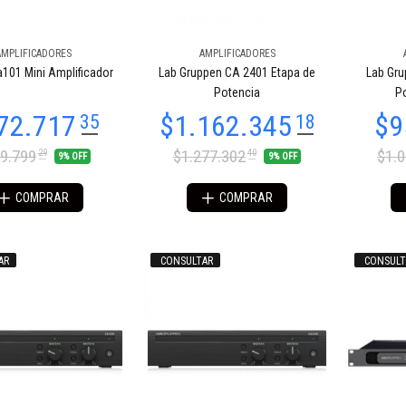
AMPLIFICADORES
AMPLIFICADORES
784.170
$4.949.426
39
48
101 Mini Amplificador
Lab Gruppen CA 2401 Etapa de
Lab Gru
Potencia
Po
9.799
$1.277.302
$1.
29
40
9% OFF
9% OFF
COMPRAR
COMPRAR
AR
CONSULTAR
CONSULT
72.711
23