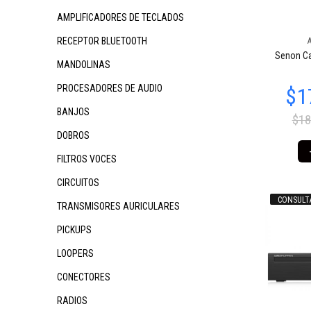
AMPLIFICADORES DE TECLADOS
RECEPTOR BLUETOOTH
$1.104.081
$1.249.738
$3.
98
49
Senon Ca
MANDOLINAS
PROCESADORES DE AUDIO
BANJOS
$18
DOBROS
FILTROS VOCES
CIRCUITOS
CONSULT
TRANSMISORES AURICULARES
$3.929.825
$511.421
90
05
$5
PICKUPS
LOOPERS
CONECTORES
RADIOS