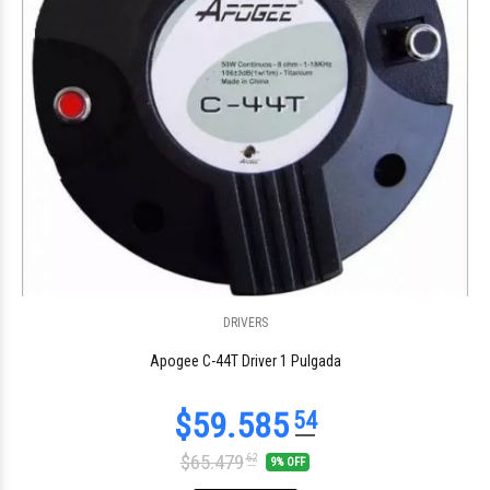
DRIVERS
$42.583
31
Apogee C-44T Driver 1 Pulgada
$65.479
62
9% OFF