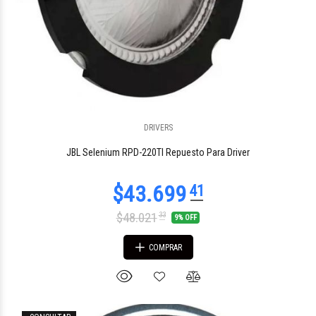
DRIVERS
JBL Selenium RPD-220TI Repuesto Para Driver
$48.021
33
9% OFF
COMPRAR