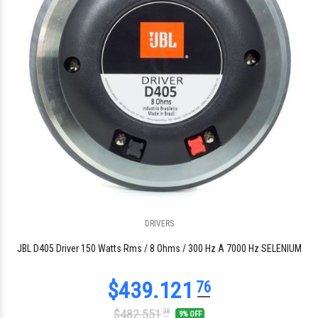
DRIVERS
$75.486
67
JBL D405 Driver 150 Watts Rms / 8 Ohms / 300 Hz A 7000 Hz SELENIUM
$482.551
38
9% OFF