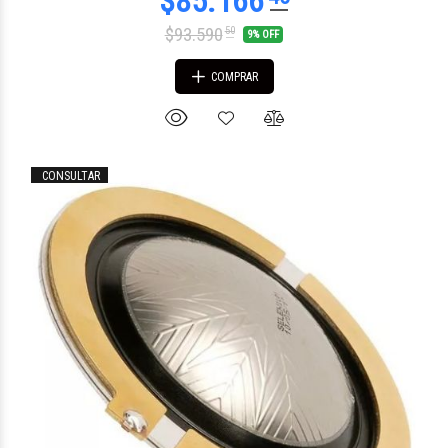
$93.590
50
9% OFF
COMPRAR
CONSULTAR
$19.912
62