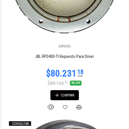
DRIVERS
JBL RPD400-TI Repuesto Para Driver
$88.166
13
9% OFF
COMPRAR
CONSULTAR