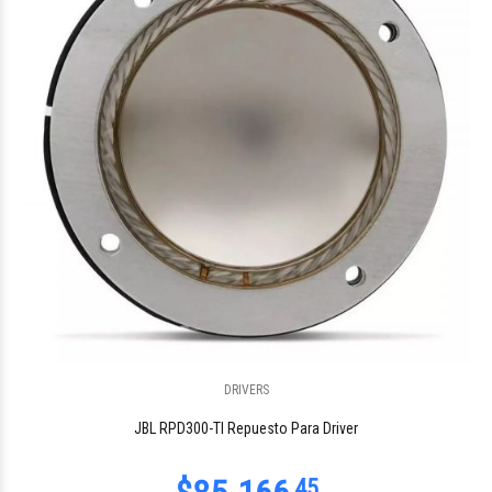
$23.842
00
DRIVERS
$282.233
33
JBL RPD300-TI Repuesto Para Driver