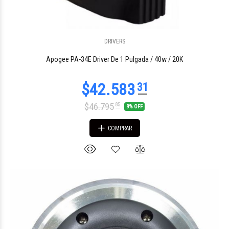
DRIVERS
$63.800
49
Apogee PA-34E Driver De 1 Pulgada / 40w / 20K
$46.795
85
9% OFF
COMPRAR
$232.109
38