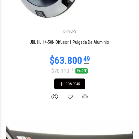
DRIVERS
$80.103
02
JBL HL 14-50N Difusor 1 Pulgada De Aluminio
$70.110
43
9% OFF
COMPRAR