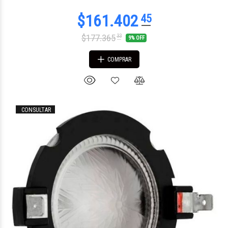
$177.365
33
9% OFF
COMPRAR
CONSULTAR