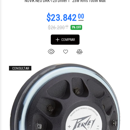
NOVIK NEO DRK-125 Driver 1" 25W Rms 100W Max
$26.200
00
9% OFF
COMPRAR
CONSULTAR