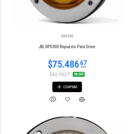
DRIVERS
$43.699
41
JBL RPD300 Repuesto Para Driver
$82.952
38
9% OFF
COMPRAR