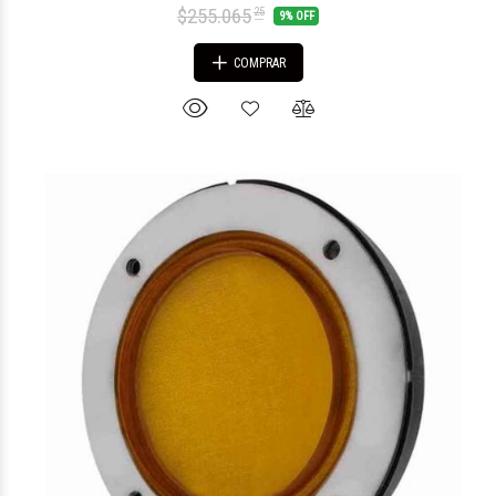
$255.065
25
9% OFF
COMPRAR
$161.402
45