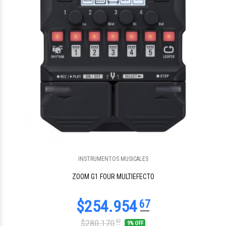
INSTRUMENTOS MUSICALES
$327.396
16
ZOOM G1 FOUR MULTIEFECTO
$280.170
97
9% OFF