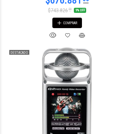
$743.826
00
9% OFF
COMPRAR
DESTACADO