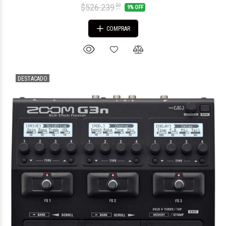
$526.239
00
9% OFF
COMPRAR
DESTACADO