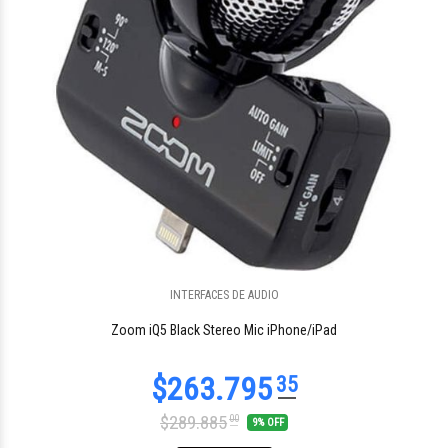
INTERFACES DE AUDIO
$268.757
58
Zoom iQ5 Black Stereo Mic iPhone/iPad
$289.885
00
9% OFF