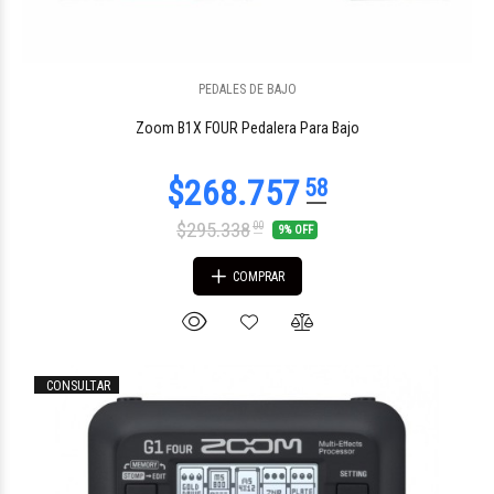
PEDALES DE BAJO
$268.757
58
Zoom B1X FOUR Pedalera Para Bajo
$295.338
00
9% OFF
COMPRAR
CONSULTAR
$478.877
49