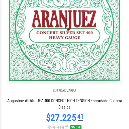
CUERDAS VARIAS
$27.567
33
Augustine ARANJUEZ 400 CONCERT HIGH TENSION Encordado Guitarra
Clasica
$29.918
03
9% OFF