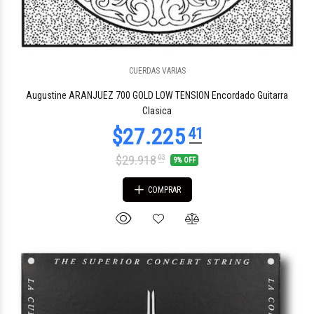
CUERDAS VARIAS
$33.153
80
Augustine ARANJUEZ 700 GOLD LOW TENSION Encordado Guitarra
Clasica
$29.918
03
9% OFF
COMPRAR