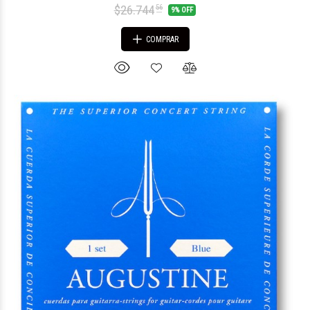
$26.744
56
9% OFF
COMPRAR
$33.153
80