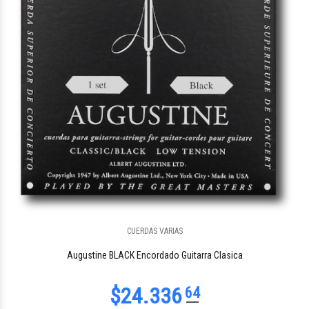
$27.567
33
CUERDAS VARIAS
$33.153
80
Augustine BLACK Encordado Guitarra Clasica