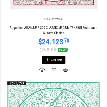
CUERDAS VARIAS
$27.225
41
Augustine ARANJUEZ 300 CLASSIC MEDIUM TENSION Encordado
Guitarra Clasica
$26.510
56
9% OFF
COMPRAR
CONSULTAR
$24.336
64