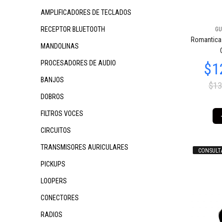
AMPLIFICADORES DE TECLADOS
RECEPTOR BLUETOOTH
GU
Romantica 
$160.898
92
$60.130
$2
98
MANDOLINAS
PROCESADORES DE AUDIO
BANJOS
$13
DOBROS
FILTROS VOCES
CIRCUITOS
TRANSMISORES AURICULARES
CONSULT
$1
$190.312
$190.312
85
85
PICKUPS
LOOPERS
CONECTORES
RADIOS