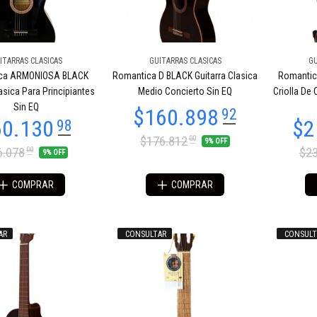
ITARRAS CLASICAS
GUITARRAS CLASICAS
GU
ca ARMONIOSA BLACK
Romantica D BLACK Guitarra Clasica
Romantic
52.074
$375.859
45
12
lasica Para Principiantes
Medio Concierto Sin EQ
Criolla De 
Sin EQ
$176.812
00
9% OFF
6.078
$23
00
9% OFF
COMPRAR
COMPRAR
AR
CONSULTAR
CONSULT
31.467
50
$143.681
72