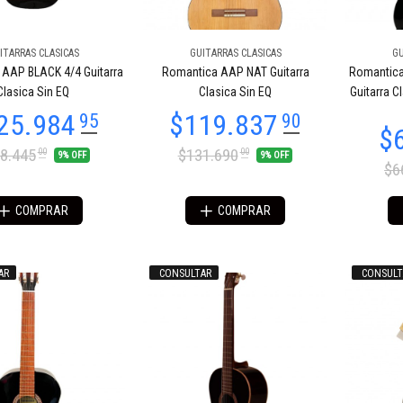
ITARRAS CLASICAS
GUITARRAS CLASICAS
GU
AAP BLACK 4/4 Guitarra
Romantica AAP NAT Guitarra
Romantic
10.942
$210.942
55
55
Clasica Sin EQ
Clasica Sin EQ
Guitarra C
8.445
$131.690
00
00
9% OFF
9% OFF
$6
COMPRAR
COMPRAR
AR
CONSULTAR
CONSULT
59.678
$438.588
61
15