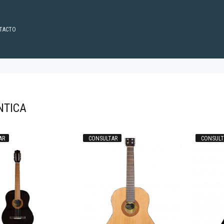
TACTO
NTICA
AR
CONSULTAR
CONSULT
60.130
$60.130
98
98