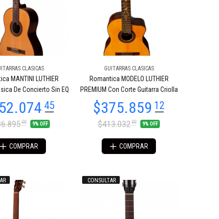
ITARRAS CLASICAS
GUITARRAS CLASICAS
ica MANTINI LUTHIER
Romantica MODELO LUTHIER
asica De Concierto Sin EQ
PREMIUM Con Corte Guitarra Criolla
6.895
$413.032
00
00
9% OFF
9% OFF
COMPRAR
COMPRAR
AR
CONSULTAR