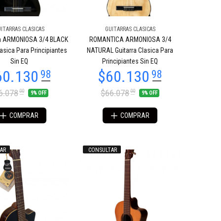
ITARRAS CLASICAS
GUITARRAS CLASICAS
a ARMONIOSA 3/4 BLACK
ROMANTICA ARMONIOSA 3/4
lasica Para Principiantes
NATURAL Guitarra Clasica Para
Sin EQ
Principiantes Sin EQ
6.078
$66.078
00
00
9% OFF
9% OFF
COMPRAR
COMPRAR
AR
CONSULTAR