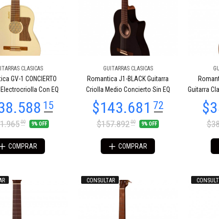
ITARRAS CLASICAS
GUITARRAS CLASICAS
GU
ica GV-1 CONCIERTO
Romantica J1-BLACK Guitarra
Romant
 Electrocriolla Con EQ
Criolla Medio Concierto Sin EQ
Guitarra Cl
1.965
$157.892
$38
00
00
9% OFF
9% OFF
COMPRAR
COMPRAR
AR
CONSULTAR
CONSULT