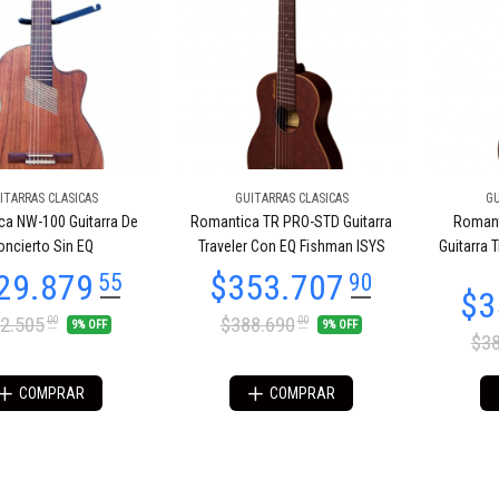
ITARRAS CLASICAS
GUITARRAS CLASICAS
GU
a NW-100 Guitarra De
Romantica TR PRO-STD Guitarra
Romant
oncierto Sin EQ
Traveler Con EQ Fishman ISYS
Guitarra 
2.505
$388.690
00
00
9% OFF
9% OFF
$38
COMPRAR
COMPRAR