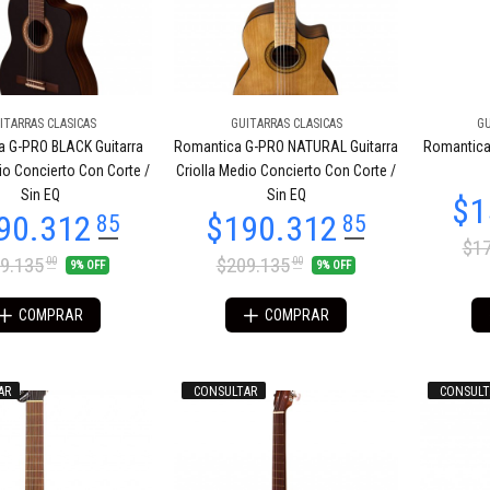
ITARRAS CLASICAS
GUITARRAS CLASICAS
GU
 G-PRO BLACK Guitarra
Romantica G-PRO NATURAL Guitarra
Romantica 
53.707
90
io Concierto Con Corte /
Criolla Medio Concierto Con Corte /
Sin EQ
Sin EQ
$17
9.135
$209.135
00
00
9% OFF
9% OFF
COMPRAR
COMPRAR
AR
CONSULTAR
CONSULT