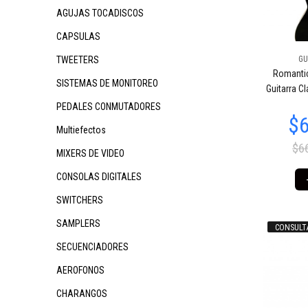
AGUJAS TOCADISCOS
CAPSULAS
TWEETERS
GU
Romanti
$438.588
$143.681
$3
15
72
SISTEMAS DE MONITOREO
Guitarra C
PEDALES CONMUTADORES
Multiefectos
$6
MIXERS DE VIDEO
CONSOLAS DIGITALES
SWITCHERS
SAMPLERS
CONSULT
$219.719
$238.178
$3
50
85
SECUENCIADORES
AEROFONOS
CHARANGOS