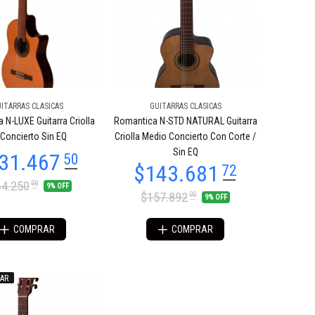
ITARRAS CLASICAS
GUITARRAS CLASICAS
 N-LUXE Guitarra Criolla
Romantica N-STD NATURAL Guitarra
Concierto Sin EQ
Criolla Medio Concierto Con Corte /
Sin EQ
4.250
00
9% OFF
$157.892
00
9% OFF
COMPRAR
COMPRAR
AR