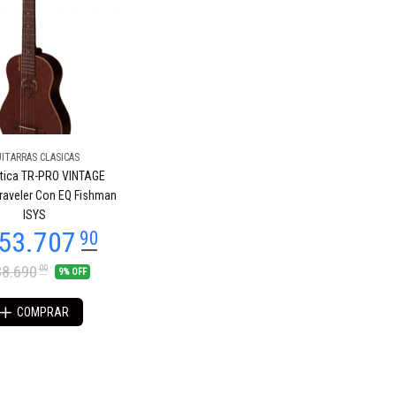
ITARRAS CLASICAS
ica TR-PRO VINTAGE
Traveler Con EQ Fishman
ISYS
8.690
00
9% OFF
COMPRAR