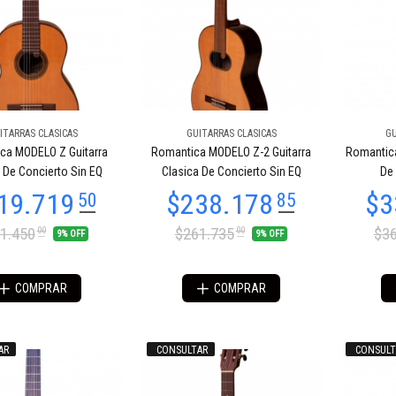
ITARRAS CLASICAS
GUITARRAS CLASICAS
GU
ca MODELO Z Guitarra
Romantica MODELO Z-2 Guitarra
Romantica
 De Concierto Sin EQ
Clasica De Concierto Sin EQ
De 
1.450
$261.735
$36
00
00
9% OFF
9% OFF
COMPRAR
COMPRAR
AR
CONSULTAR
CONSULT