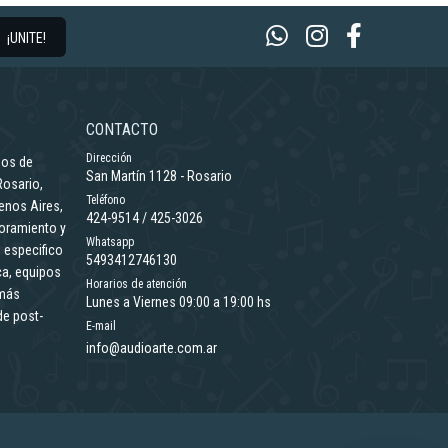
¡UNITE!
CONTACTO
Dirección
ños de
San Martín 1128 - Rosario
Rosario,
Teléfono
enos Aires,
424-9514 / 425-3026
oramiento y
Whatsapp
 especifico
5493412746130
ca, equipos
Horarios de atención
emás
Lunes a Viernes 09:00 a 19:00 hs
de post-
E-mail
info@audioarte.com.ar