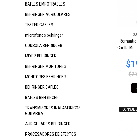
BAFLES EMPOTRABLES
BEHRINGER AURICULARES
TESTER CABLES
GU
microfonos behringer
$329.879
$353.707
55
90
Romantica
$3
CONSOLA BEHRINGER
Criolla Med
MIXER BEHRINGER
BEHRINGER MONITORES
$20
MONITORES BEHRINGER
BEHRINGER BAFLES
BAFLES BEHRINGER
TRANSMISORES INALAMBRICOS
CONSULT
GUITARRA
AURICULARES BEHRINGER
PROCESADORES DE EFECTOS