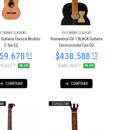
ITARRAS CLASICAS
GUITARRAS CLASICAS
Guitarra Clasica Modelo
Romantica GV-1 BLACK Guitarra
C Sin EQ
Electrocriolla Con EQ
5.471
$481.965
00
00
9% OFF
9% OFF
COMPRAR
COMPRAR
AR
CONSULTAR