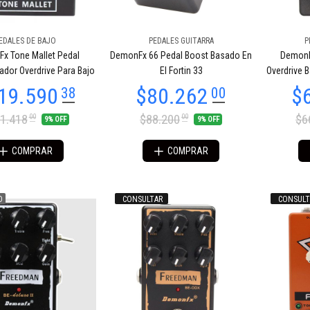
EDALES DE BAJO
PEDALES GUITARRA
P
16.379
$56.103
90
32
x Tone Mallet Pedal
DemonFx 66 Pedal Boost Basado En
DemonFx
ador Overdrive Para Bajo
El Fortin 33
Overdrive 
1.418
$88.200
$6
00
00
9% OFF
9% OFF
COMPRAR
COMPRAR
O
CONSULTAR
CONSULT