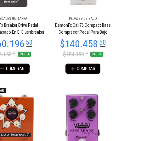
EDALES GUITARRA
PEDALES DE BAJO
 Breaker Drive Pedal
DemonFx Cali76 Compact Bass
Basado En El Bluesbreaker
Compresor Pedal Para Bajo
6.150
$154.350
00
00
9% OFF
9% OFF
COMPRAR
COMPRAR
AR