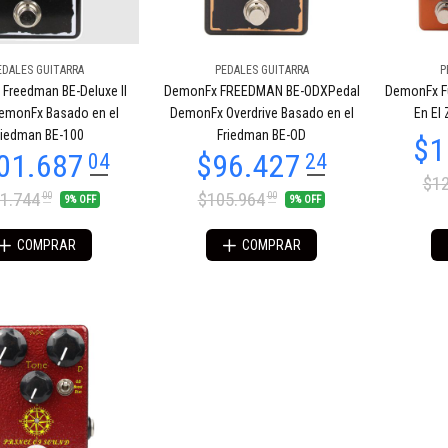
EDALES GUITARRA
PEDALES GUITARRA
P
Freedman BE-Deluxe II
DemonFx FREEDMAN BE-ODXPedal
DemonFx F
emonFx Basado en el
DemonFx Overdrive Basado en el
En El
riedman BE-100
Friedman BE-OD
$12
1.744
$105.964
00
00
9% OFF
9% OFF
COMPRAR
COMPRAR