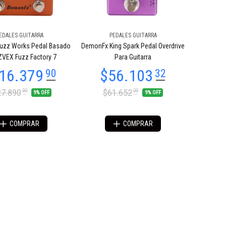
EDALES GUITARRA
PEDALES GUITARRA
uzz Works Pedal Basado
DemonFx King Spark Pedal Overdrive
 ZVEX Fuzz Factory 7
Para Guitarra
7.890
$61.652
00
00
9% OFF
9% OFF
COMPRAR
COMPRAR