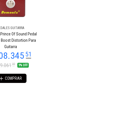
EDALES GUITARRA
Prince Of Sound Pedal
 Boost Distortion Para
Guitarra
9.061
00
9% OFF
COMPRAR