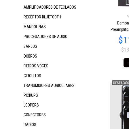
AMPLIFICADORES DE TECLADOS
RECEPTOR BLUETOOTH
P
$1
DemonF
$101.687
$96.427
04
24
MANDOLINAS
Preamplific
PROCESADORES DE AUDIO
BANJOS
$13
DOBROS
FILTROS VOCES
CIRCUITOS
DESTACAD
TRANSMISORES AURICULARES
$108.345
51
PICKUPS
LOOPERS
CONECTORES
RADIOS