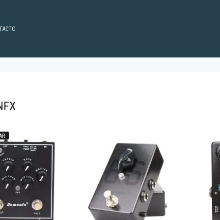
TACTO
NFX
AR
60.196
$140.458
50
50