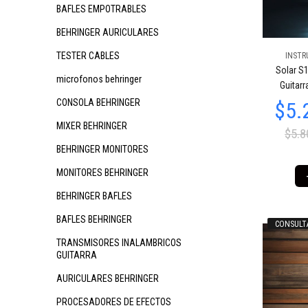
BAFLES EMPOTRABLES
BEHRINGER AURICULARES
TESTER CABLES
INSTR
Solar S1
$6.478.964
$603.256
$6
31
29
microfonos behringer
Guitarr
CONSOLA BEHRINGER
MIXER BEHRINGER
$5.8
BEHRINGER MONITORES
MONITORES BEHRINGER
BEHRINGER BAFLES
BAFLES BEHRINGER
CONSULT
$603.256
$654.964
$6
29
31
TRANSMISORES INALAMBRICOS
GUITARRA
AURICULARES BEHRINGER
PROCESADORES DE EFECTOS