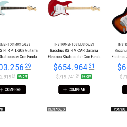
UMENTOS MUSICALES
INSTRUMENTOS MUSICALES
INST
ST-1 R PTL-SOB Guitarra
Bacchus BST-1M-CAR Guitarra
Bacchus
$689.435
11
89.435
11
 Stratocaster Con Funda
Electrica Stratocaster Con Funda
Electrica
2.919
$719.741
$71
00
00
9% OFF
9% OFF
COMPRAR
COMPRAR
AR
DESTACADO
CONSULT
76.702
$722.222
09
41