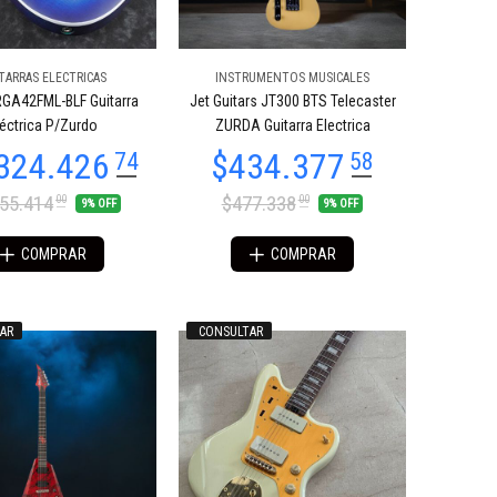
TARRAS ELECTRICAS
INSTRUMENTOS MUSICALES
RGA42FML-BLF Guitarra
Jet Guitars JT300 BTS Telecaster
léctrica P/Zurdo
ZURDA Guitarra Electrica
455.414
$477.338
00
00
9% OFF
9% OFF
COMPRAR
COMPRAR
AR
CONSULTAR