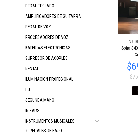
PEDAL TECLADO
AMPLIFICADORES DE GUITARRA
PEDAL DE VOZ
PROCESADORES DE VOZ
INSTR
$689.435
$6
11
$689.435
11
BATERIAS ELECTRONICAS
Spira S4
Gu
SUPRESOR DE ACOPLES
RENTAL
$76
ILUMINACION PROFESIONAL
DJ
SEGUNDA MANO
IN EARS
$603.256
$603.256
$6
29
29
INSTRUMENTOS MUSICALES
PEDALES DE BAJO