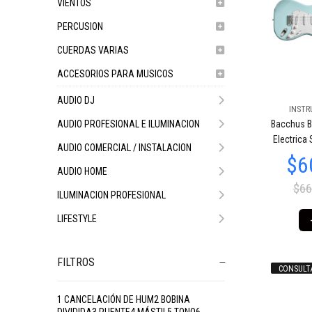
VIENTOS
PERCUSION
CUERDAS VARIAS
ACCESORIOS PARA MUSICOS
AUDIO DJ
INSTR
AUDIO PROFESIONAL E ILUMINACION
Bacchus B
$689.435
$689.435
11
11
$6
Electrica
AUDIO COMERCIAL / INSTALACION
AUDIO HOME
$66
ILUMINACION PROFESIONAL
LIFESTYLE
FILTROS
CONSULT
$689.435
$739.810
$9
11
37
1 CANCELACIÓN DE HUM2 BOBINA