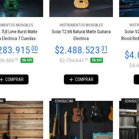
UMENTOS MUSICALES
INSTRUMENTOS MUSICALES
INST
.7LB Lime Burst Matte
Solar T2.6N Natural Matte Guitarra
Solar V
54.958
$1.249.601
85
99
a Electrica 7 Cuerdas
Electrica
Blood Red 
06.500
$2.734.641
00
00
9% OFF
9% OFF
$4.
COMPRAR
COMPRAR
AR
CONSULTAR
CONSULT
54.964
$603.256
31
29