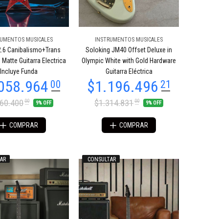
RUMENTOS MUSICALES
INSTRUMENTOS MUSICALES
2.6 Canibalismo+Trans
Soloking JM40 Offset Deluxe in
Matte Guitarra Electrica
Olympic White with Gold Hardware
Incluye Funda
Guitarra Eléctrica
460.400
$1.314.831
00
00
9% OFF
9% OFF
COMPRAR
COMPRAR
AR
CONSULTAR