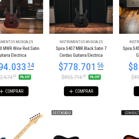
UMENTOS MUSICALES
INSTRUMENTOS MUSICALES
INST
89.435
$689.435
11
11
00 MWR Wine Red Satin
Spira S407 MBK Black Satin 7
Spira S4
itarra Electrica
Cerdas Guitarra Electrica
G
2.674
$855.716
$89
00
00
9% OFF
9% OFF
COMPRAR
COMPRAR
DESTACADO
CONSULT
03.256
$603.256
29
29