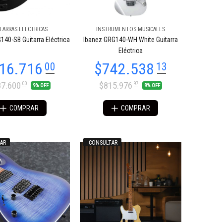
TARRAS ELECTRICAS
INSTRUMENTOS MUSICALES
140-SB Guitarra Eléctrica
Ibanez GRG140-WH White Guitarra
Eléctrica
7.600
$815.976
00
97
9% OFF
9% OFF
COMPRAR
COMPRAR
AR
CONSULTAR