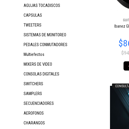
AGUJAS TOCADISCOS
CAPSULAS
GUI
TWEETERS
Ibanez G
$694.033
$6
34
$1.207.286
48
SISTEMAS DE MONITOREO
PEDALES CONMUTADORES
$94
Multiefectos
MIXERS DE VIDEO
CONSOLAS DIGITALES
SWITCHERS
CONSULT
SAMPLERS
$694.033
$778.701
$8
34
56
SECUENCIADORES
AEROFONOS
CHARANGOS