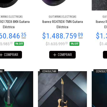
TARRAS ELECTRICAS
GUITARRAS ELECTRICAS
GUI
RG170DX-BKN Guitarra
Ibanez RG470DX-TMN Guitarra
Ibanez 
94.033
$694.033
34
34
Eléctrica
Eléctrica
E
5.985
$1.635.999
$1.
00
00
9% OFF
9% OFF
COMPRAR
COMPRAR
AR
CONSULTAR
CONSULT
10.486
$895.241
04
62