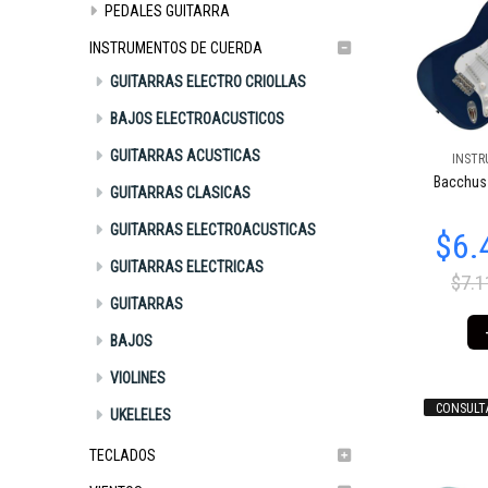
PEDALES GUITARRA
INSTRUMENTOS DE CUERDA
GUITARRAS ELECTRO CRIOLLAS
BAJOS ELECTROACUSTICOS
GUITARRAS ACUSTICAS
INSTR
$603.256
$654.958
$6
29
85
Bacchus 
GUITARRAS CLASICAS
GUITARRAS ELECTROACUSTICAS
GUITARRAS ELECTRICAS
$7.1
GUITARRAS
BAJOS
VIOLINES
CONSULT
UKELELES
$654.958
$6
85
$654.958
85
TECLADOS