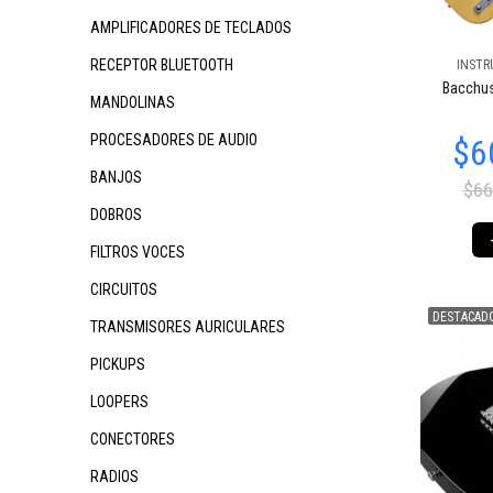
AMPLIFICADORES DE TECLADOS
RECEPTOR BLUETOOTH
INSTR
$860.846
$1.488.759
$1.
35
09
Bacchus
MANDOLINAS
PROCESADORES DE AUDIO
BANJOS
$66
DOBROS
FILTROS VOCES
CIRCUITOS
DESTACAD
TRANSMISORES AURICULARES
$5.283.915
$2.488.523
00
31
$4.
PICKUPS
LOOPERS
CONECTORES
RADIOS