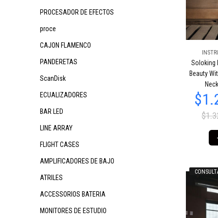
PROCESADOR DE EFECTOS
proce
CAJON FLAMENCO
INSTR
$654.958
$6
85
PANDERETAS
Soloking 
$654.958
85
Beauty Wi
ScanDisk
Neck
ECUALIZADORES
BAR LED
$1.3
LINE ARRAY
FLIGHT CASES
AMPLIFICADORES DE BAJO
CONSULT
$689.436
$689.527
$6
02
02
ATRILES
ACCESSORIOS BATERIA
MONITORES DE ESTUDIO