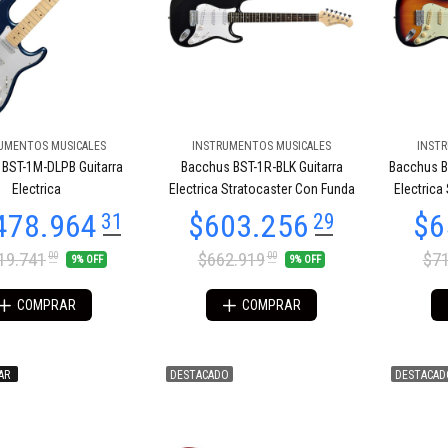
UMENTOS MUSICALES
INSTRUMENTOS MUSICALES
INST
54.958
$654.958
85
85
BST-1M-DLPB Guitarra
Bacchus BST-1R-BLK Guitarra
Bacchus B
Electrica
Electrica Stratocaster Con Funda
Electrica
19.741
$662.919
$71
00
00
9% OFF
9% OFF
COMPRAR
COMPRAR
AR
DESTACADO
DESTACAD
54.958
$689.435
85
11