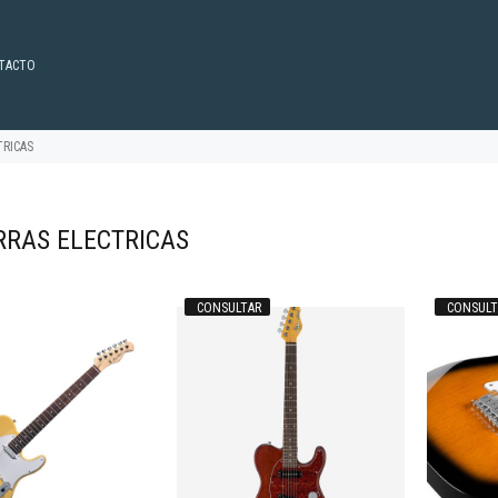
TACTO
TRICAS
RRAS ELECTRICAS
CONSULTAR
CONSULT
16.716
$742.538
00
13