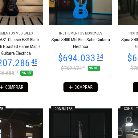
UMENTOS MUSICALES
INSTRUMENTOS MUSICALES
INST
54.958
$601.058
85
64
MS1 Classic HSS Black
Spira S400 Mbl Blue Satin Guitarra
Spira S40
th Roasted Flame Maple
Electrica
G
 Guitarra Eléctrica
$762.674
$76
00
9% OFF
26.688
44
9% OFF
COMPRAR
COMPRAR
AR
CONSULTAR
CONSULT
89.435
$689.435
11
11