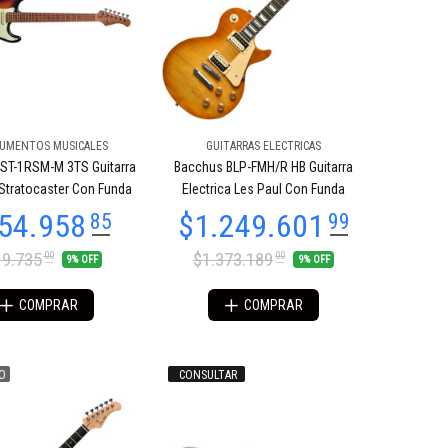
RUMENTOS MUSICALES
GUITARRAS ELECTRICAS
ST-1RSM-M 3TS Guitarra
Bacchus BLP-FMH/R HB Guitarra
 Stratocaster Con Funda
Electrica Les Paul Con Funda
9.735
$1.373.189
00
00
9% OFF
9% OFF
COMPRAR
COMPRAR
O
CONSULTAR