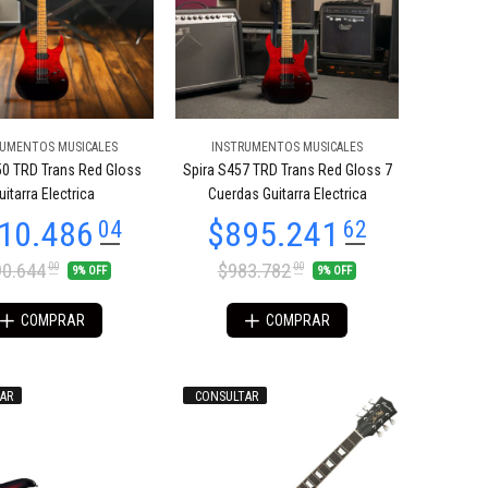
RUMENTOS MUSICALES
INSTRUMENTOS MUSICALES
50 TRD Trans Red Gloss
Spira S457 TRD Trans Red Gloss 7
uitarra Electrica
Cuerdas Guitarra Electrica
0.644
$983.782
00
00
9% OFF
9% OFF
COMPRAR
COMPRAR
AR
CONSULTAR