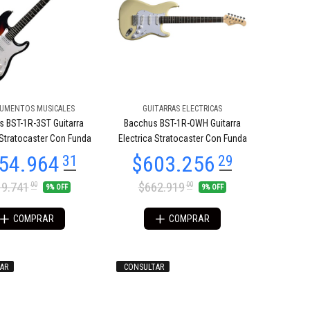
RUMENTOS MUSICALES
GUITARRAS ELECTRICAS
 BST-1R-3ST Guitarra
Bacchus BST-1R-OWH Guitarra
 Stratocaster Con Funda
Electrica Stratocaster Con Funda
9.741
$662.919
00
00
9% OFF
9% OFF
COMPRAR
COMPRAR
AR
CONSULTAR