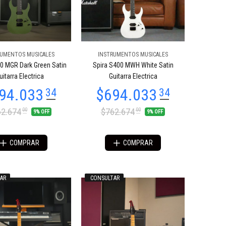
RUMENTOS MUSICALES
INSTRUMENTOS MUSICALES
0 MGR Dark Green Satin
Spira S400 MWH White Satin
uitarra Electrica
Guitarra Electrica
2.674
$762.674
00
00
9% OFF
9% OFF
COMPRAR
COMPRAR
AR
CONSULTAR