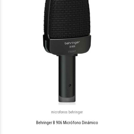
$92.466
15
microfonos behringer
$66.078
83
Behringer B 906 Micrófono Dinámico