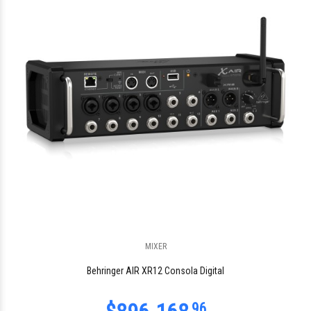
$290.809
96
MIXER
$218.495
08
Behringer AIR XR12 Consola Digital