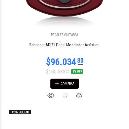
PEDALES GUITARRA
$465.067
88
Behringer ADI21 Pedal Modelador Acústico
$105.533
75
9% OFF
COMPRAR
CONSULTAR