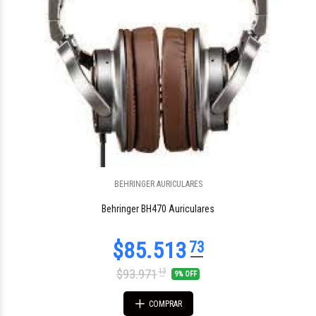
BEHRINGER AURICULARES
$67.482
62
Behringer BH470 Auriculares
$93.971
13
9% OFF
COMPRAR