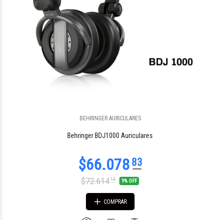
BEHRINGER AURICULARES
$285.014
12
Behringer BDJ1000 Auriculares
$72.614
10
9% OFF
COMPRAR