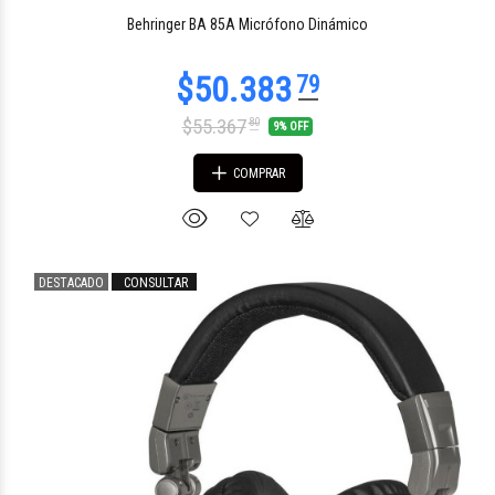
$375.869
08
Behringer BA 85A Micrófono Dinámico
$55.367
80
9% OFF
COMPRAR
DESTACADO
CONSULTAR
$315.361
39