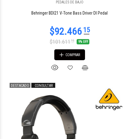
PEDALES DE BAJO
$74.527
98
Behringer BDI21 V-Tone Bass Driver DI Pedal
$101.611
15
9% OFF
COMPRAR
DESTACADO
CONSULTAR
$142.431
24