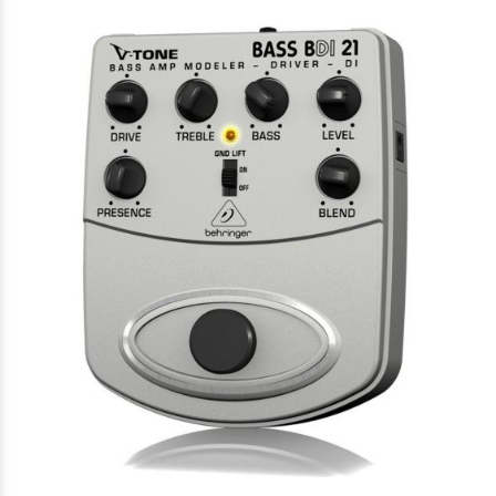
$478.474
80