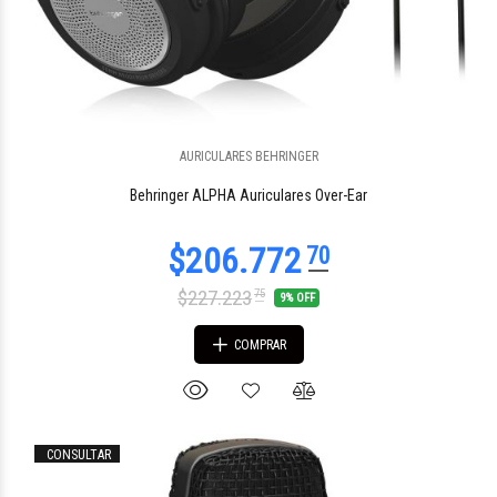
AURICULARES BEHRINGER
$86.064
48
Behringer ALPHA Auriculares Over-Ear
$227.223
75
9% OFF
COMPRAR
CONSULTAR