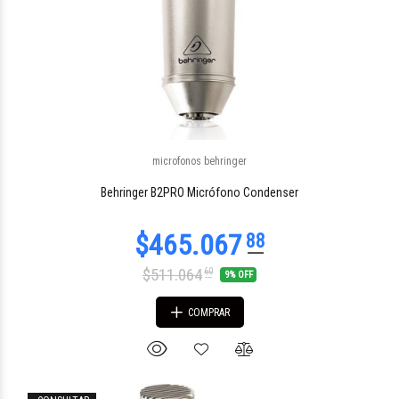
microfonos behringer
$167.479
34
Behringer B2PRO Micrófono Condenser
$511.064
60
9% OFF
COMPRAR