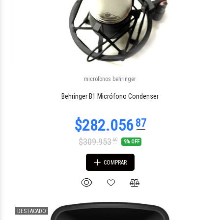
microfonos behringer
$85.513
73
Behringer B1 Micrófono Condenser
$309.953
60
9% OFF
COMPRAR
DESTACADO