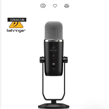
CONSULTAR
$106.741
75