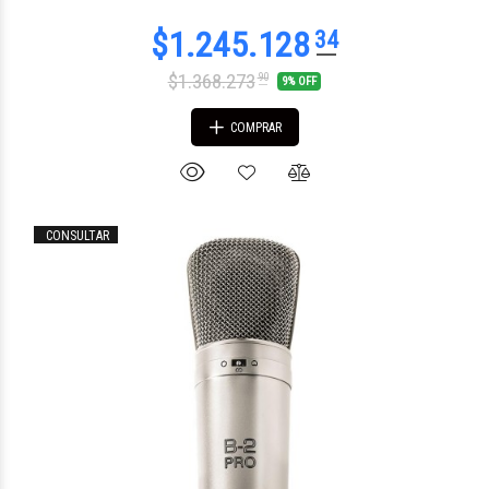
$1.368.273
90
9% OFF
COMPRAR
CONSULTAR
$309.563
88