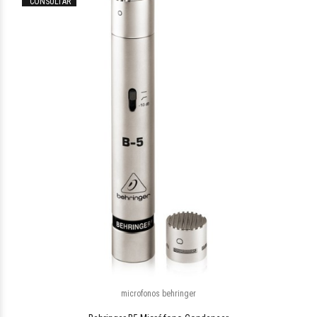
CONSULTAR
$140.228
22
microfonos behringer
$261.157
53