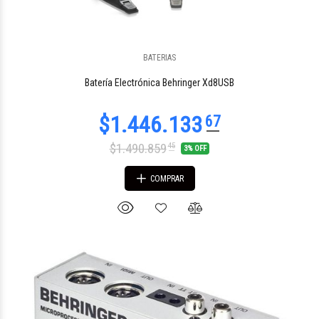
BATERIAS
$1.246.686
70
Batería Electrónica Behringer Xd8USB
$1.490.859
45
3% OFF
COMPRAR
$395.771
74