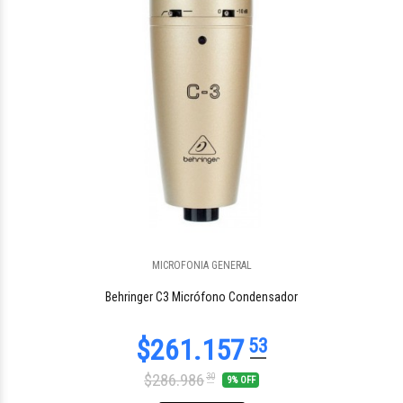
MICROFONIA GENERAL
$1.446.133
67
Behringer C3 Micrófono Condensador
$286.986
30
9% OFF