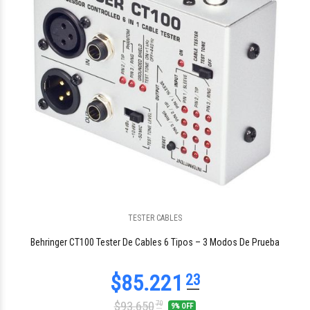
TESTER CABLES
$96.034
80
Behringer CT100 Tester De Cables 6 Tipos – 3 Modos De Prueba
$93.650
70
9% OFF