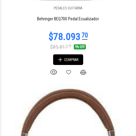
PEDALES GUITARRA
$74.527
98
Behringer BEQ700 Pedal Ecualizador
$85.817
25
9% OFF
COMPRAR
$117.448
70