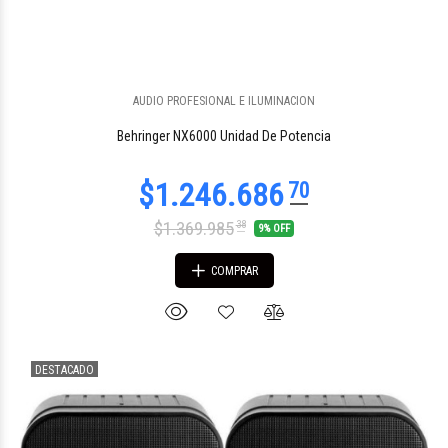
AUDIO PROFESIONAL E ILUMINACION
$206.772
70
Behringer NX6000 Unidad De Potencia
$1.369.985
38
9% OFF
COMPRAR
DESTACADO