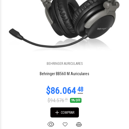
BEHRINGER AURICULARES
$379.663
72
Behringer BB560 M Auriculares
$94.576
35
9% OFF
COMPRAR