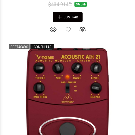
$434.914
00
9% OFF
COMPRAR
DESTACADO
CONSULTAR
$1.245.128
34