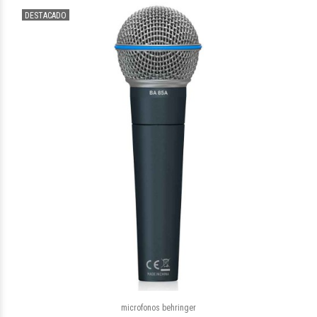
DESTACADO
$74.527
98
microfonos behringer