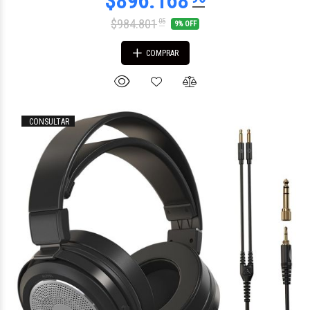
$984.801
05
9% OFF
COMPRAR
CONSULTAR
$50.383
79