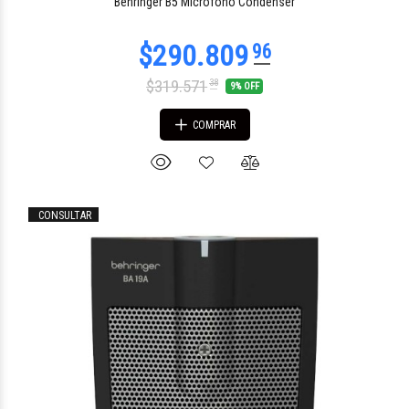
Behringer B5 Micrófono Condenser
$319.571
38
9% OFF
COMPRAR
CONSULTAR
$602.045
58