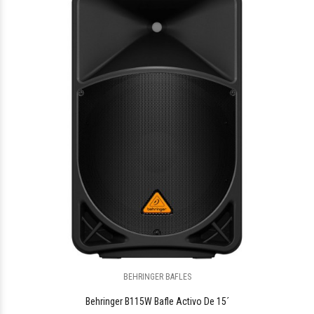
$230.870
91
BEHRINGER BAFLES
$72.368
98
Behringer B115W Bafle Activo De 15´