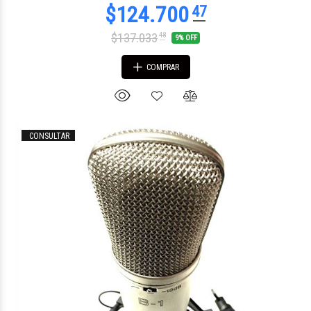
$137.033
48
9% OFF
COMPRAR
CONSULTAR
$78.093
70