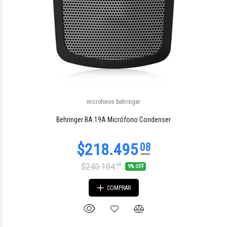
microfonos behringer
$140.158
77
Behringer BA 19A Micrófono Condenser
$240.104
48
9% OFF
COMPRAR