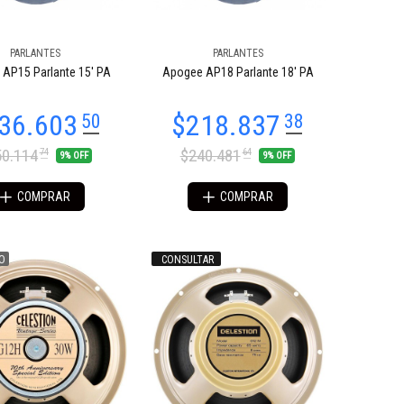
PARLANTES
PARLANTES
AP15 Parlante 15' PA
Apogee AP18 Parlante 18' PA
0.114
$240.481
74
64
9% OFF
9% OFF
COMPRAR
COMPRAR
O
CONSULTAR