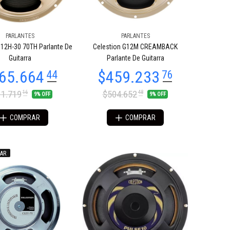
PARLANTES
PARLANTES
G12H-30 70TH Parlante De
Celestion G12M CREAMBACK
Guitarra
Parlante De Guitarra
1.719
$504.652
16
48
9% OFF
9% OFF
COMPRAR
COMPRAR
AR