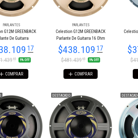
PARLANTES
PARLANTES
21.860
$21.378
60
68
ion G12M GREENBACK
Celestion G12M GREENBACK
Celesti
lante De Guitarra
Parlante De Guitarra 16 Ohm
1.439
$481.439
$41
65
65
9% OFF
9% OFF
COMPRAR
COMPRAR
O
DESTACADO
DESTACAD
32.109
$258.648
38
33