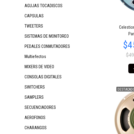
AGUJAS TOCADISCOS
CAPSULAS
$300.342
$465.664
$1
85
44
TWEETERS
Celestio
Par
SISTEMAS DE MONITOREO
PEDALES CONMUTADORES
$49
Multiefectos
MIXERS DE VIDEO
CONSOLAS DIGITALES
SWITCHERS
DESTACAD
$489.133
$364.313
$3
33
18
SAMPLERS
SECUENCIADORES
AEROFONOS
CHARANGOS