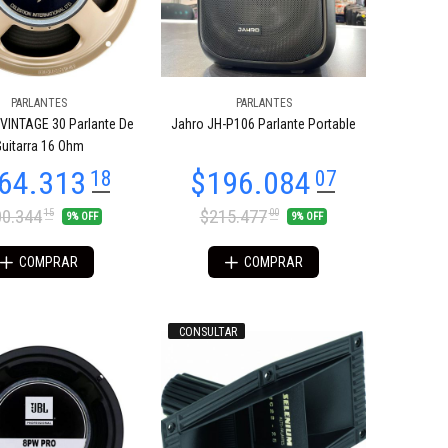
PARLANTES
PARLANTES
 VINTAGE 30 Parlante De
Jahro JH-P106 Parlante Portable
uitarra 16 Ohm
0.344
$215.477
15
00
9% OFF
9% OFF
COMPRAR
COMPRAR
CONSULTAR