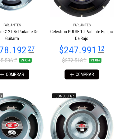
PARLANTES
PARLANTES
on G12T-75 Parlante De
Celestion PULSE 10 Parlante Equipo
Guitarra
De Bajo
5.596
$272.518
90
71
9% OFF
9% OFF
COMPRAR
COMPRAR
O
CONSULTAR