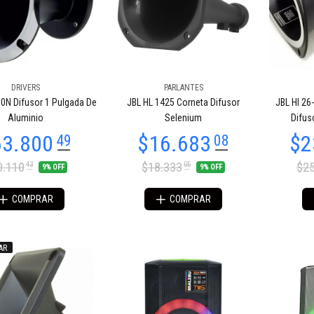
DRIVERS
PARLANTES
50N Difusor 1 Pulgada De
JBL HL 1425 Corneta Difusor
JBL Hl 26-
Aluminio
Selenium
Difus
0.110
$18.333
$25
43
05
9% OFF
9% OFF
COMPRAR
COMPRAR
AR