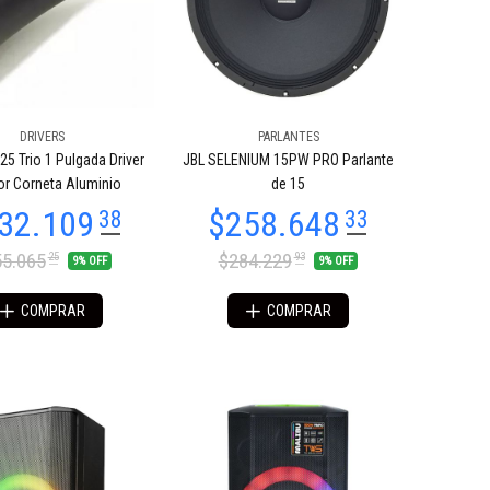
DRIVERS
PARLANTES
25 Trio 1 Pulgada Driver
JBL SELENIUM 15PW PRO Parlante
or Corneta Aluminio
de 15
5.065
$284.229
25
93
9% OFF
9% OFF
COMPRAR
COMPRAR