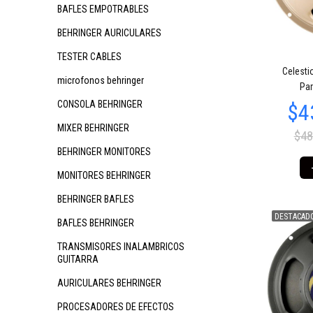
BAFLES EMPOTRABLES
BEHRINGER AURICULARES
TESTER CABLES
$240.963
$182.183
$1
52
41
Celest
microfonos behringer
Par
CONSOLA BEHRINGER
MIXER BEHRINGER
$48
BEHRINGER MONITORES
MONITORES BEHRINGER
BEHRINGER BAFLES
DESTACAD
BAFLES BEHRINGER
$63.800
$16.683
$2
49
08
TRANSMISORES INALAMBRICOS
GUITARRA
AURICULARES BEHRINGER
PROCESADORES DE EFECTOS