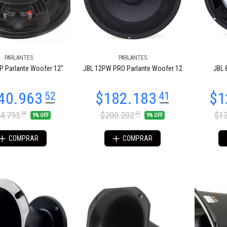
PARLANTES
PARLANTES
P Parlante Woofer 12"
JBL 12PW PRO Parlante Woofer 12
JBL 
4.795
$200.202
$13
08
55
9% OFF
9% OFF
COMPRAR
COMPRAR