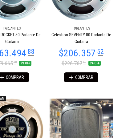
PARLANTES
PARLANTES
 ROCKET 50 Parlante De
Celestion SEVENTY 80 Parlante De
Guitarra
Guitarra
9.665
$226.767
70
51
9% OFF
9% OFF
COMPRAR
COMPRAR
AR