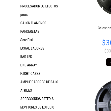
PROCESADOR DE EFECTOS
proce
CAJON FLAMENCO
$19.261
$102.375
97
00
Celestio
$3
PANDERETAS
ScanDisk
ECUALIZADORES
$33
BAR LED
LINE ARRAY
FLIGHT CASES
AMPLIFICADORES DE BAJO
$203.839
$34.651
$
09
89
ATRILES
ACCESSORIOS BATERIA
MONITORES DE ESTUDIO