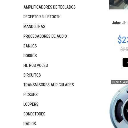
AMPLIFICADORES DE TECLADOS
RECEPTOR BLUETOOTH
$454.645
$263.236
$4
57
26
Jahro JH-
MANDOLINAS
PROCESADORES DE AUDIO
BANJOS
$25
DOBROS
FILTROS VOCES
CIRCUITOS
DESTACAD
TRANSMISORES AURICULARES
$438.109
$438.109
$3
17
17
PICKUPS
LOOPERS
CONECTORES
RADIOS