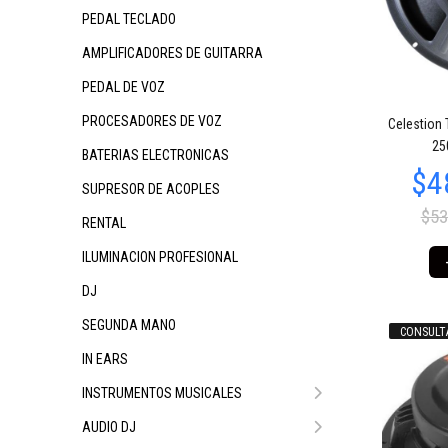
PEDAL TECLADO
AMPLIFICADORES DE GUITARRA
PEDAL DE VOZ
PROCESADORES DE VOZ
Celestion 
$50.959
$76.438
$2
09
18
25
BATERIAS ELECTRONICAS
SUPRESOR DE ACOPLES
$53
RENTAL
ILUMINACION PROFESIONAL
DJ
SEGUNDA MANO
CONSULT
IN EARS
$399.999
$2
00
$318.105
97
INSTRUMENTOS MUSICALES
AUDIO DJ