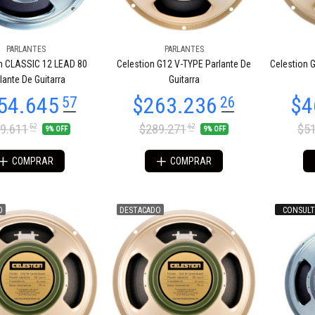
PARLANTES
PARLANTES
63.494
$206.357
88
52
n CLASSIC 12 LEAD 80
Celestion G12 V-TYPE Parlante De
Celestion 
lante De Guitarra
Guitarra
9.611
$289.271
$51
52
62
9% OFF
9% OFF
COMPRAR
COMPRAR
O
DESTACADO
CONSULT
64.313
$196.084
18
07