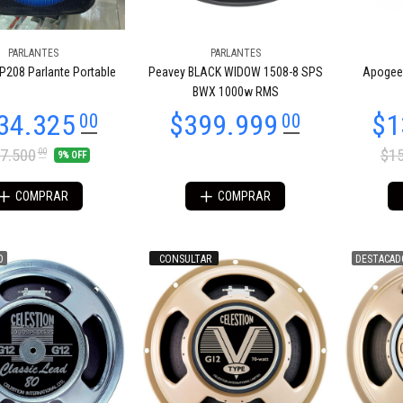
PARLANTES
PARLANTES
65.664
$459.233
44
76
P208 Parlante Portable
Peavey BLACK WIDOW 1508-8 SPS
Apogee 
BWX 1000w RMS
7.500
$15
00
9% OFF
COMPRAR
COMPRAR
O
CONSULTAR
DESTACAD
78.192
$247.991
27
12