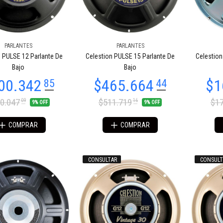
PARLANTES
PARLANTES
$102.375
00
n PULSE 12 Parlante De
Celestion PULSE 15 Parlante De
Celestion
91.300
00
Bajo
Bajo
0.047
$511.719
$17
09
16
9% OFF
9% OFF
COMPRAR
COMPRAR
CONSULTAR
CONSULT
40.767
$117.207
09
09