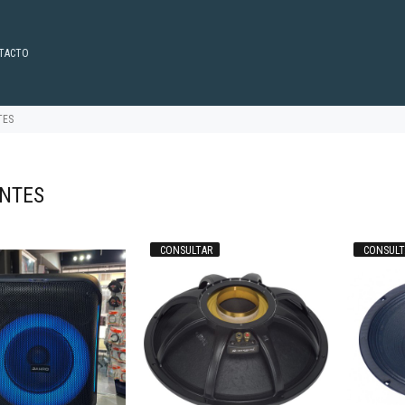
TACTO
TES
NTES
CONSULTAR
CONSULT
36.603
$218.837
50
38