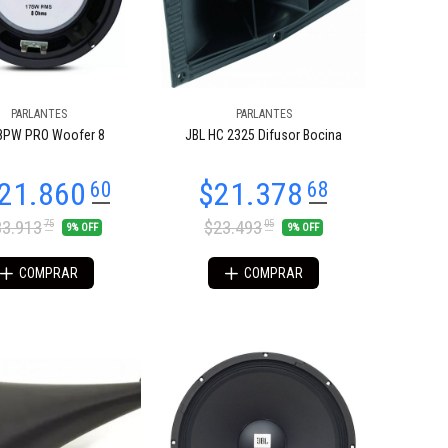
PARLANTES
PARLANTES
8PW PRO Woofer 8
JBL HC 2325 Difusor Bocina
3.913
$23.493
75
05
9% OFF
9% OFF
COMPRAR
COMPRAR