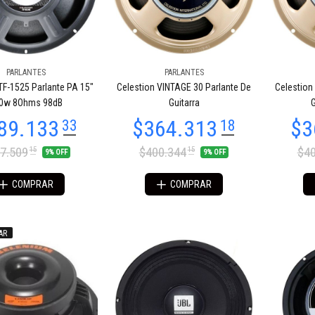
PARLANTES
PARLANTES
TF-1525 Parlante PA 15″
Celestion VINTAGE 30 Parlante De
Celestion
04.851
$255.999
92
00
0w 8Ohms 98dB
Guitarra
G
7.509
$400.344
$40
15
15
9% OFF
9% OFF
COMPRAR
COMPRAR
AR
82.233
$22.426
33
17