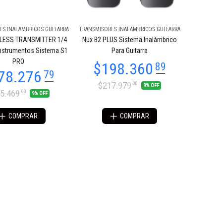
ES INALAMBRICOS GUITARRA
TRANSMISORES INALAMBRICOS GUITARRA
LESS TRANSMITTER 1/4
Nux B2 PLUS Sistema Inalámbrico
Instrumentos Sistema S1
Para Guitarra
PRO
$217.979
00
9% OFF
5.469
00
9% OFF
COMPRAR
COMPRAR