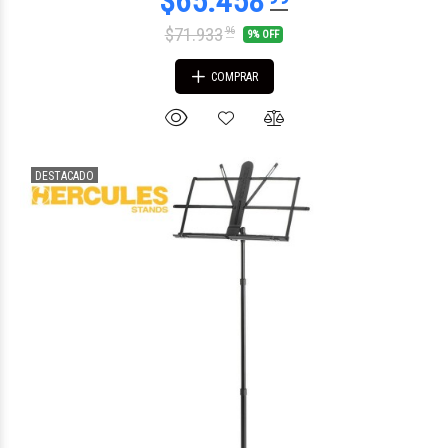
$71.933
96
9% OFF
COMPRAR
DESTACADO