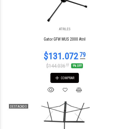
ATRILES
$97.930
44
Gator GFW MUS 2000 Atril
$144.036
03
9% OFF
COMPRAR
DESTACADO