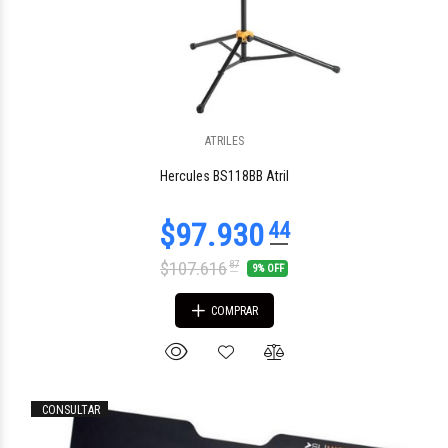
ATRILES
Hercules BS118BB Atril
$107.616
87
9% OFF
COMPRAR
CONSULTAR