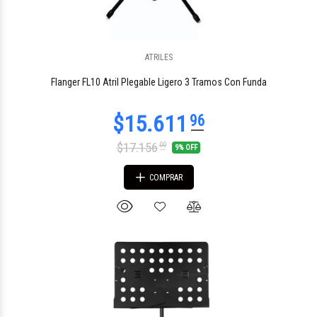
ATRILES
$131.072
79
Flanger FL10 Atril Plegable Ligero 3 Tramos Con Funda
$17.156
00
9% OFF
COMPRAR
$34.455
92