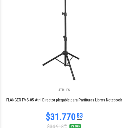
ATRILES
$41.177
49
FLANGER FMS-05 Atril Director plegable para Partituras Libros Notebook
$34.913
00
9% OFF