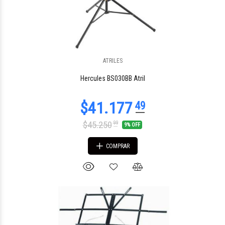
ATRILES
Hercules BS030BB Atril
$45.250
99
9% OFF
COMPRAR