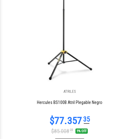
ATRILES
$15.611
96
Hercules BS100B Atril Plegable Negro
$85.008
08
9% OFF