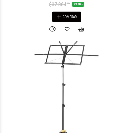
$37.864
65
9% OFF
COMPRAR