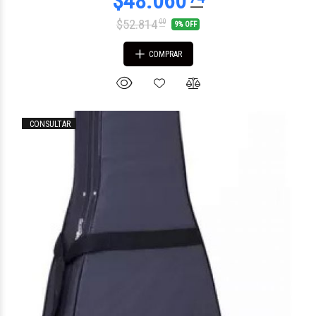
$52.814
00
9% OFF
COMPRAR
CONSULTAR
$21.264
88