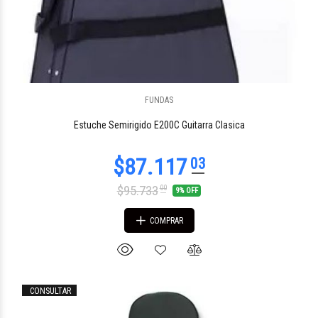
FUNDAS
$26.309
01
Estuche Semirigido E200C Guitarra Clasica
$95.733
00
9% OFF
COMPRAR
CONSULTAR