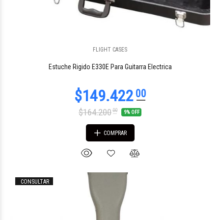
FLIGHT CASES
$87.117
03
Estuche Rigido E330E Para Guitarra Electrica
$164.200
00
9% OFF
COMPRAR
CONSULTAR