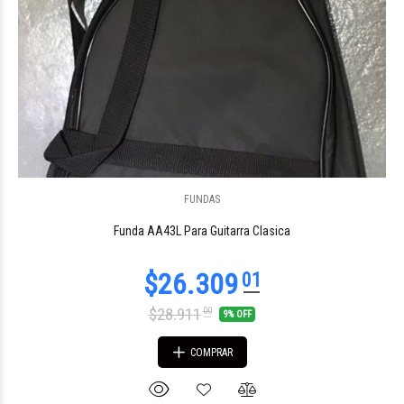
FUNDAS
$77.870
52
Funda AA43L Para Guitarra Clasica
$28.911
00
9% OFF
COMPRAR