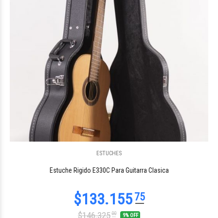
ESTUCHES
$320.320
00
Estuche Rigido E330C Para Guitarra Clasica
$146.325
00
9% OFF