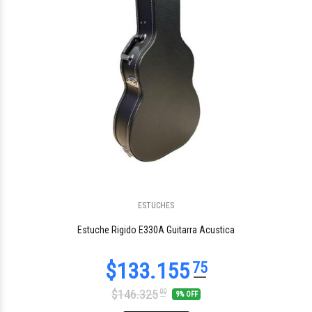
ESTUCHES
$162.647
03
Estuche Rigido E330A Guitarra Acustica
$146.325
00
9% OFF