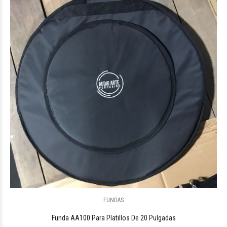
$27.072
50
FUNDAS
$31.859
10
Funda AA100 Para Platillos De 20 Pulgadas