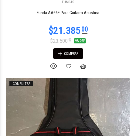
FUNDAS
$87.735
83
Funda AA66E Para Guitarra Acustica
$23.500
00
9% OFF
COMPRAR
CONSULTAR
$48.978
02