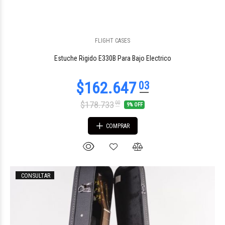
FLIGHT CASES
$149.422
00
Estuche Rigido E330B Para Bajo Electrico
$178.733
00
9% OFF
COMPRAR
CONSULTAR
$320.320
00