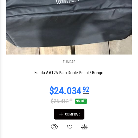
FUNDAS
$71.021
86
Funda AA125 Para Doble Pedal / Bongo
$26.412
00
9% OFF
COMPRAR