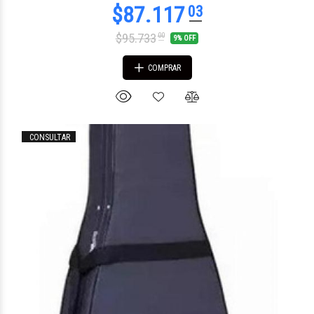
$95.733
00
9% OFF
COMPRAR
CONSULTAR
$13.524
42