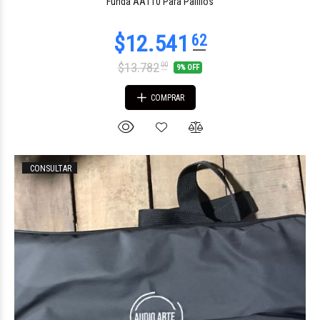
Funda AA110 Para Palillos
$13.782
00
9% OFF
COMPRAR
CONSULTAR
$71.021
86