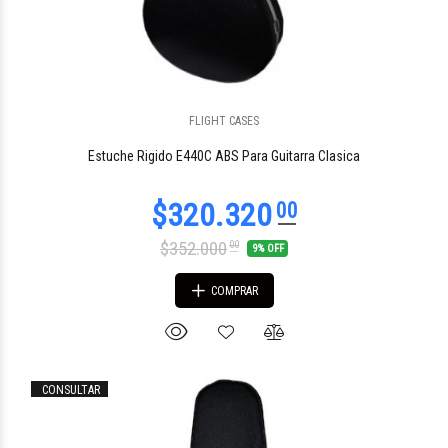
FLIGHT CASES
$25.672
92
Estuche Rigido E440C ABS Para Guitarra Clasica
$352.000
00
9% OFF
COMPRAR
CONSULTAR