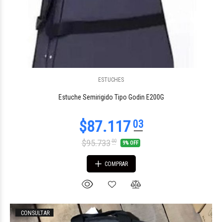
ESTUCHES
$24.315
20
Estuche Semirigido Tipo Godin E200G
$95.733
00
9% OFF
COMPRAR
CONSULTAR