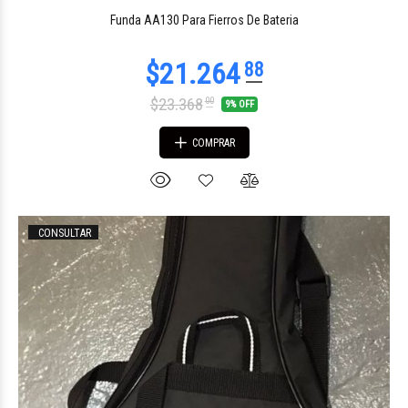
$71.021
86
Funda AA130 Para Fierros De Bateria
$23.368
00
9% OFF
COMPRAR
CONSULTAR
$66.582
88