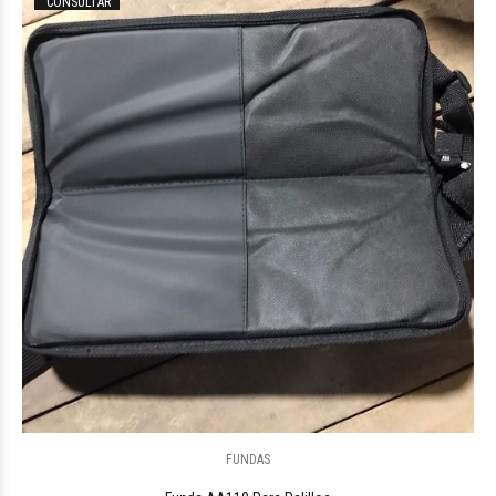
CONSULTAR
$78.046
15
FUNDAS
$88.251
80