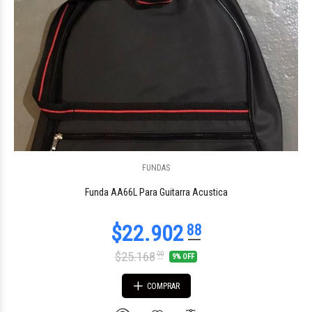
FUNDAS
Funda AA66L Para Guitarra Acustica
$25.168
00
9% OFF
COMPRAR