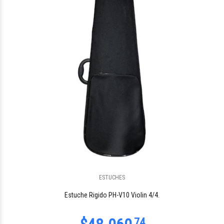
$12.541
62
ESTUCHES
$24.034
92
Estuche Rigido PH-V10 Violin 4/4.