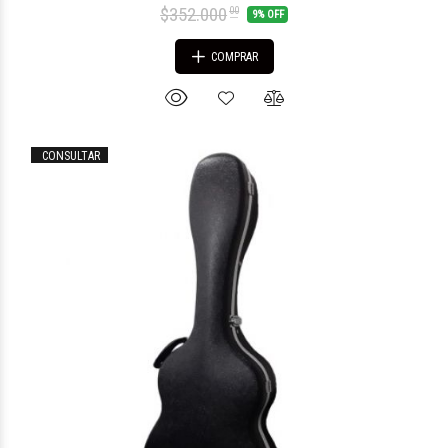
$352.000
00
9% OFF
COMPRAR
CONSULTAR
$23.248
68