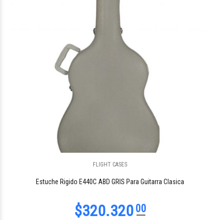
$87.117
03
FLIGHT CASES
$87.117
03
Estuche Rigido E440C ABD GRIS Para Guitarra Clasica