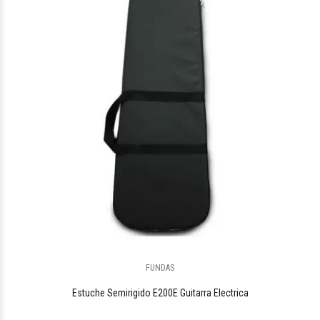
$21.385
00
FUNDAS
$22.902
88
Estuche Semirigido E200E Guitarra Electrica