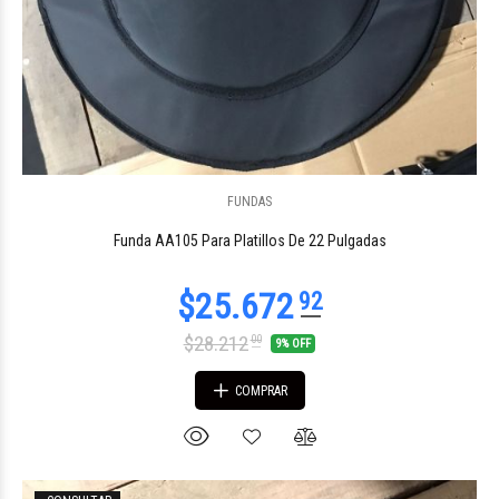
FUNDAS
$67.776
80
Funda AA105 Para Platillos De 22 Pulgadas
$28.212
00
9% OFF
COMPRAR