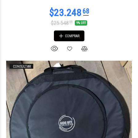
$25.548
00
9% OFF
COMPRAR
CONSULTAR
$51.722
58