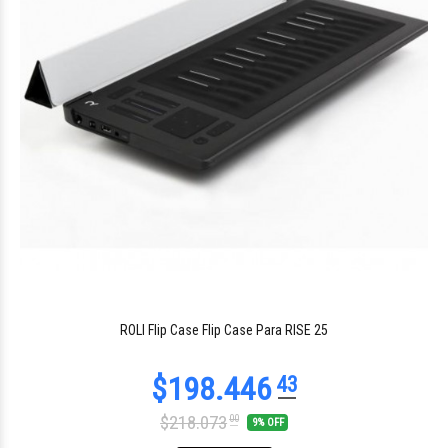
$142.112
88
ROLI Flip Case Flip Case Para RISE 25
$218.073
00
9% OFF