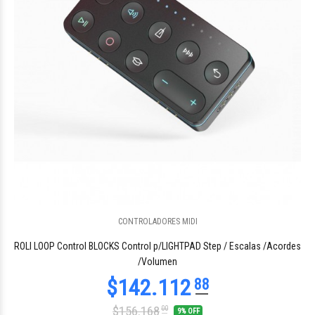
CONTROLADORES MIDI
$142.112
88
ROLI LOOP Control BLOCKS Control p/LIGHTPAD Step / Escalas /Acordes
/Volumen
$156.168
00
9% OFF