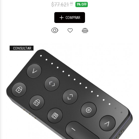
$77.621
00
9% OFF
COMPRAR
CONSULTAR