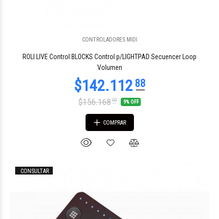
CONTROLADORES MIDI
$88.379
20
ROLI LIVE Control BLOCKS Control p/LIGHTPAD Secuencer Loop
Volumen
$156.168
00
9% OFF
COMPRAR
CONSULTAR
$70.635
11