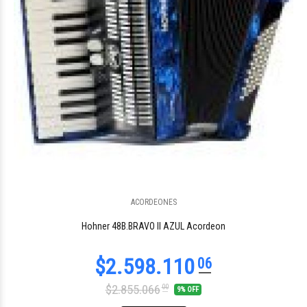
ACORDEONES
$2.598.111
88
Hohner 48B.BRAVO II AZUL Acordeon
$2.855.066
00
9% OFF