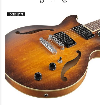
CONSULTAR
$560.232
99