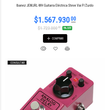
Ibanez JEMJRL-WH Guitarra Eléctrica Steve Vai P/Zurdo
$1.723.000
00
9% OFF
COMPRAR
CONSULTAR
$625.229
15