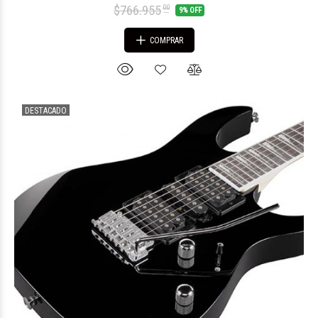
$766.955
00
9% OFF
COMPRAR
DESTACADO
$119.483
00