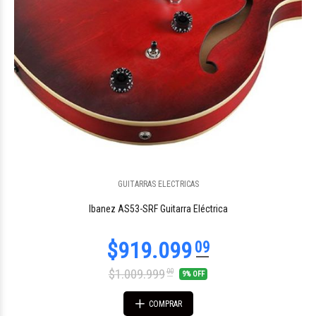
$610.688
GUITARRAS ELECTRICAS
26
Ibanez AS53-SRF Guitarra Eléctrica
$1.009.999
00
9% OFF
COMPRAR