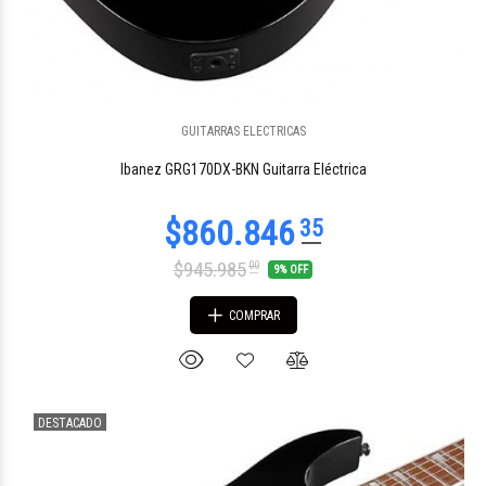
GUITARRAS ELECTRICAS
$194.285
00
Ibanez GRG170DX-BKN Guitarra Eléctrica
$945.985
00
9% OFF
COMPRAR
DESTACADO