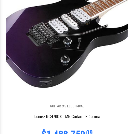
$28.755
09
GUITARRAS ELECTRICAS
$1.045.589
09
Ibanez RG470DX-TMN Guitarra Eléctrica