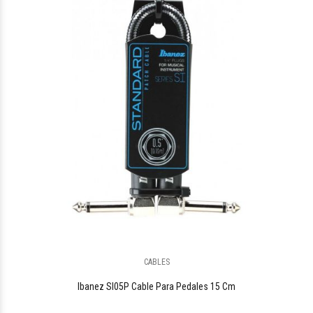
$2.079.986
09
CABLES
$1.031.849
00
Ibanez SI05P Cable Para Pedales 15 Cm