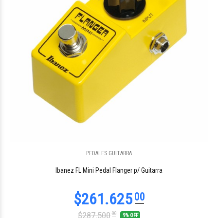
PEDALES GUITARRA
$860.846
35
Ibanez FL Mini Pedal Flanger p/ Guitarra
$287.500
00
9% OFF