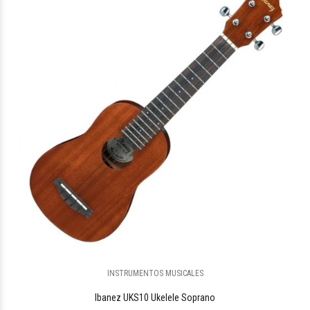
$3.649.281
09
INSTRUMENTOS MUSICALES
$34.808
41
Ibanez UKS10 Ukelele Soprano