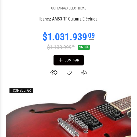
$560.232
GUITARRAS ELECTRICAS
99
Ibanez AM53-TF Guitarra Eléctrica
$1.133.999
00
9% OFF
COMPRAR
CONSULTAR
$627.172
00