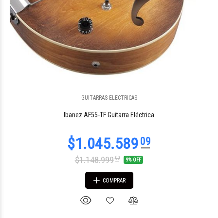
$848.091
GUITARRAS ELECTRICAS
79
Ibanez AF55-TF Guitarra Eléctrica
$1.148.999
00
9% OFF
COMPRAR