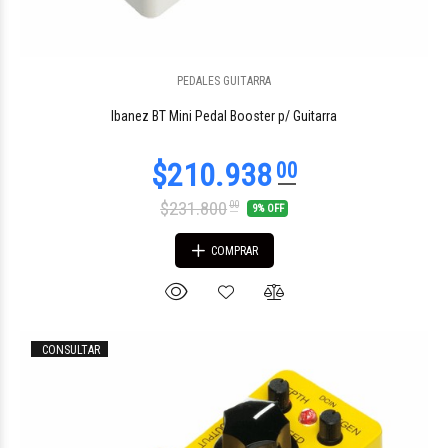
PEDALES GUITARRA
$716.716
00
Ibanez BT Mini Pedal Booster p/ Guitarra
$231.800
00
9% OFF
COMPRAR
CONSULTAR
$697.929
05