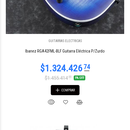
GUITARRAS ELECTRICAS
$273.050
05
Ibanez RGA42FML-BLF Guitarra Eléctrica P/Zurdo
$1.455.414
00
9% OFF
COMPRAR