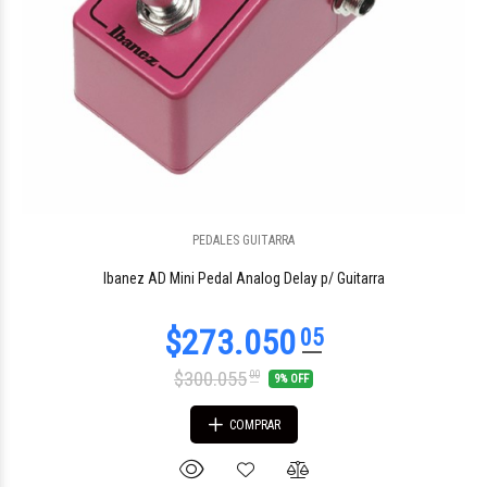
$817.614
PEDALES GUITARRA
92
Ibanez AD Mini Pedal Analog Delay p/ Guitarra
$300.055
00
9% OFF
COMPRAR