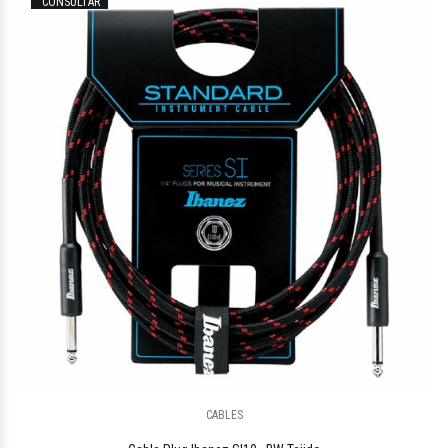
CONSULTAR
$34.808
41
CABLES
$248.084
25