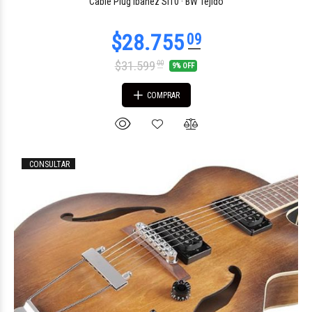
Cable Plug Ibanez SI10 · BW Tejido
$31.599
00
9% OFF
COMPRAR
CONSULTAR
$2.935.023
00