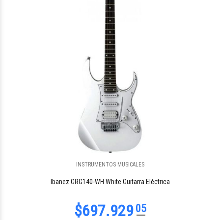
$7.917
00
INSTRUMENTOS MUSICALES
$239.914
22
Ibanez GRG140-WH White Guitarra Eléctrica