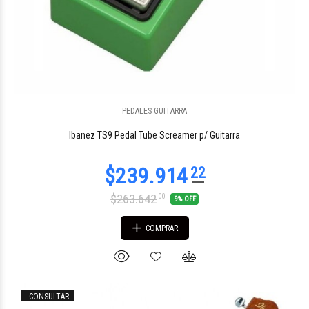
PEDALES GUITARRA
$919.099
09
Ibanez TS9 Pedal Tube Screamer p/ Guitarra
$263.642
00
9% OFF
COMPRAR
CONSULTAR