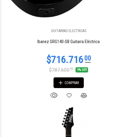
GUITARRAS ELECTRICAS
$1.324.426
74
Ibanez GRG140-SB Guitarra Eléctrica
$787.600
00
9% OFF
COMPRAR