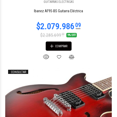
$701.427
GUITARRAS ELECTRICAS
09
Ibanez AF95-BS Guitarra Eléctrica
$2.285.699
00
9% OFF
COMPRAR
CONSULTAR
$785.170
75