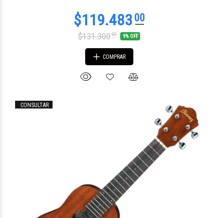
$131.300
00
9% OFF
COMPRAR
CONSULTAR
$34.808
41