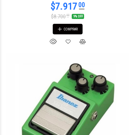
$8.700
00
9% OFF
COMPRAR
$1.031.939
09