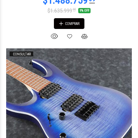
$1.635.999
00
9% OFF
COMPRAR
CONSULTAR
$1.567.930
00