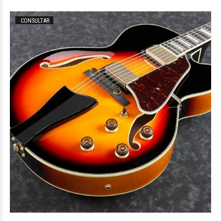
CONSULTAR
$955.682
00