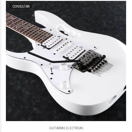
CONSULTAR
$2.045.679
09
$836.198
GUITARRAS ELECTRICAS
09