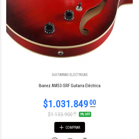
$560.232
GUITARRAS ELECTRICAS
99
Ibanez AM53-SRF Guitarra Eléctrica
$1.133.900
00
9% OFF
COMPRAR