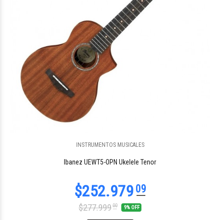
INSTRUMENTOS MUSICALES
$210.938
00
Ibanez UEWT5-OPN Ukelele Tenor
$277.999
00
9% OFF