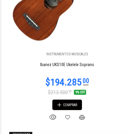
INSTRUMENTOS MUSICALES
$34.808
41
Ibanez UKS10E Ukelele Soprano
$213.500
00
9% OFF
COMPRAR