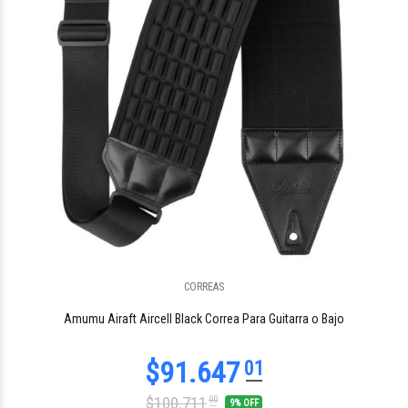
CORREAS
$71.733
48
Amumu Airaft Aircell Black Correa Para Guitarra o Bajo
$100.711
00
9% OFF