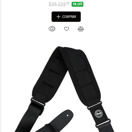
$25.225
00
9% OFF
COMPRAR
$25.307
10