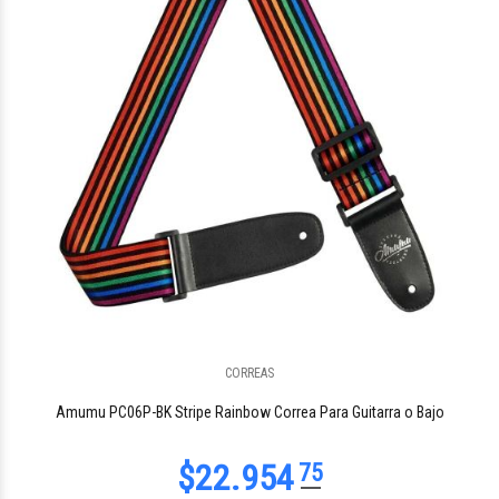
$25.307
10
CORREAS
$25.307
10
Amumu PC06P-BK Stripe Rainbow Correa Para Guitarra o Bajo