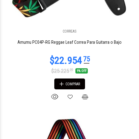
CORREAS
$25.307
10
Amumu PC04P-RG Reggae Leaf Correa Para Guitarra o Bajo
$25.225
00
9% OFF
COMPRAR