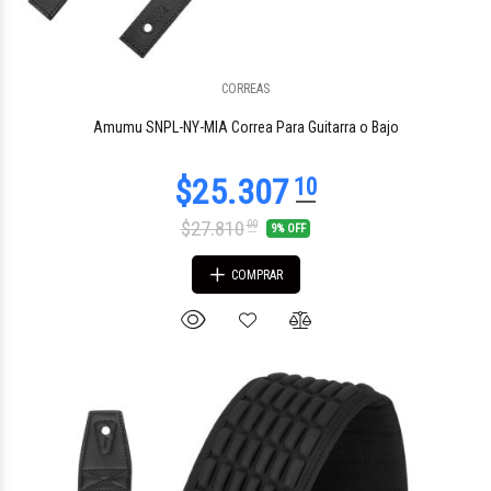
CORREAS
$22.954
75
Amumu SNPL-NY-MIA Correa Para Guitarra o Bajo
$27.810
00
9% OFF
COMPRAR
$22.954
75