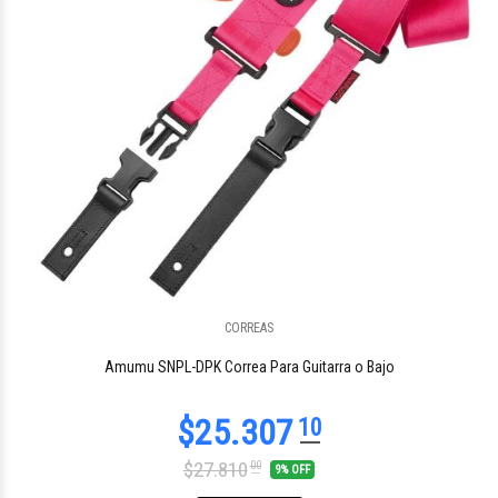
CORREAS
$25.307
10
Amumu SNPL-DPK Correa Para Guitarra o Bajo
$27.810
00
9% OFF