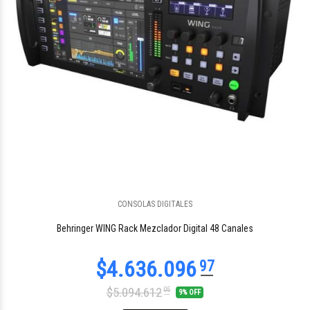
CONSOLAS DIGITALES
$6.663.390
73
Behringer WING Rack Mezclador Digital 48 Canales
$5.094.612
05
9% OFF