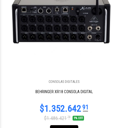
CONSOLAS DIGITALES
$2.599.999
00
BEHRINGER XR18 CONSOLA DIGITAL
$1.486.421
78
9% OFF